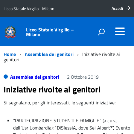
Accedi
Liceo Statale Virgilio - Milano
Liceo Statale Virgilio –
Milano
Home
Assemblea dei genitori
Iniziative rivolte ai
genitori
Assemblea dei genitori
2 Ottobre 2019
Iniziative rivolte ai genitori
Si segnalano, per gli interessati, le seguenti iniziative:
“PARTECIPAZIONE STUDENTI E FAMIGLIE” (a cura
dell’Usr Lombardia): “DiSlessiA, dove Sei Albert?”, Evento