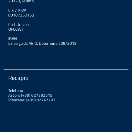
20129, Milano
C.F. / P.IVA
80107250153
Cod. Univoco
UFC0WT
IBAN
Linee guida AGID. Determina 209/2018
Recapiti
Telefono
Ascoli: (+39) 027382515
Pisacane: (+39) 02747707