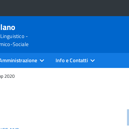
ilano
 Linguistico -
omico-Sociale
Amministrazione
Info e Contatti
p 2020