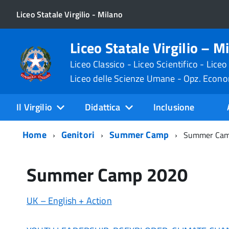
Liceo Statale Virgilio - Milano
Liceo Statale Virgilio – M
Liceo Classico - Liceo Scientifico - Liceo
Liceo delle Scienze Umane - Opz. Econ
Il Virgilio
Didattica
Inclusione
Home
Genitori
Summer Camp
Summer Cam
Summer Camp 2020
UK – English + Action