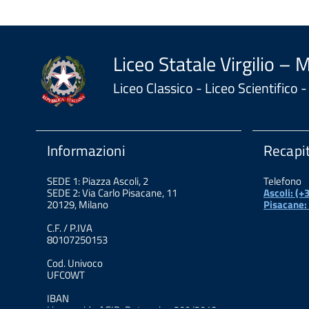
Liceo Statale Virgilio – 
Liceo Classico - Liceo Scientifico
Informazioni
Recapit
SEDE 1: Piazza Ascoli, 2
Telefono
SEDE 2: Via Carlo Pisacane, 11
Ascoli: (
20129, Milano
Pisacane:
C.F. / P.IVA
80107250153
Cod. Univoco
UFC0WT
IBAN