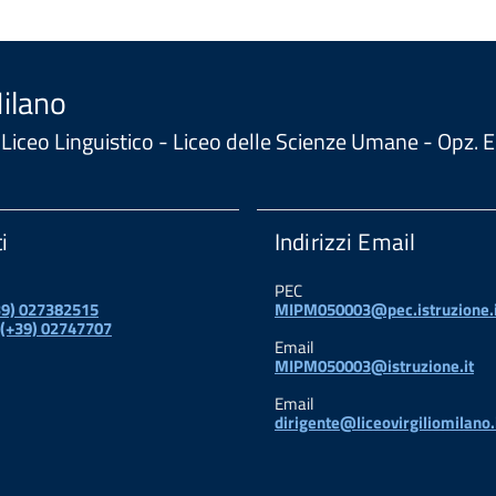
a
d
Milano
 - Liceo Linguistico - Liceo delle Scienze Umane - Opz
i
Indirizzi Email
PEC
+39) 027382515
MIPM050003@pec.istruzione.i
 (+39) 02747707
Email
MIPM050003@istruzione.it
Email
dirigente@liceovirgiliomilano.