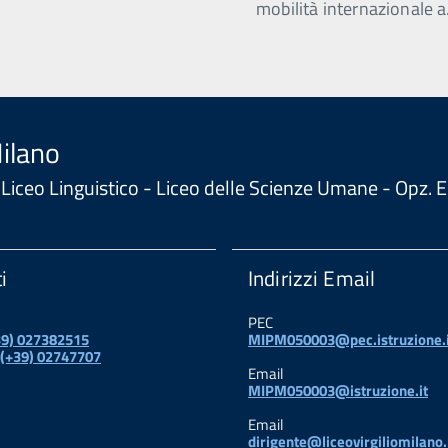
mobilità internazionale a
Milano
 - Liceo Linguistico - Liceo delle Scienze Umane - Opz
i
Indirizzi Email
PEC
+39) 027382515
MIPM050003@pec.istruzione.i
 (+39) 02747707
Email
MIPM050003@istruzione.it
Email
dirigente@liceovirgiliomilano.