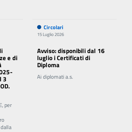
Circolari
15 Luglio 2026
di
Avviso: disponibili dal 16
ze e di
luglio i Certificati di
à
Diploma
2025-
Ai diplomati a.s.
l 3
MOD.
E, per
ro
 dalla