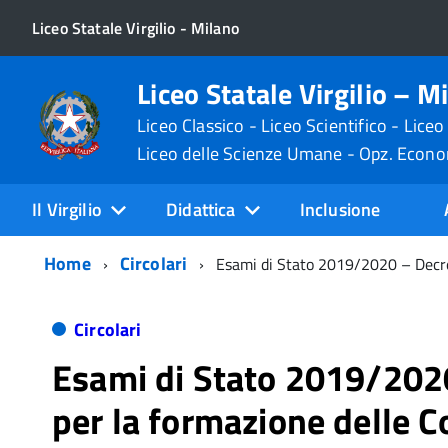
Liceo Statale Virgilio - Milano
Liceo Statale Virgilio – M
Liceo Classico - Liceo Scientifico - Liceo
Liceo delle Scienze Umane - Opz. Econ
Il Virgilio
Didattica
Inclusione
Home
Circolari
Esami di Stato 2019/2020 – Decre
Circolari
Esami di Stato 2019/202
per la formazione delle 