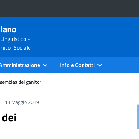
ilano
 Linguistico -
omico-Sociale
Amministrazione
Info e Contatti
semblea dei genitori
13 Maggio 2019
 dei