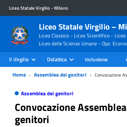
Liceo Statale Virgilio - Milano
Liceo Statale Virgilio – M
Liceo Classico - Liceo Scientifico - Liceo
Liceo delle Scienze Umane - Opz. Econ
Il Virgilio
Didattica
Inclusione
Home
Assemblea dei genitori
Convocazione As
Assemblea dei genitori
Convocazione Assemblea
genitori