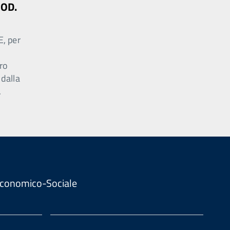
MOD.
E, per
ro
 dalla
.
. Economico-Sociale