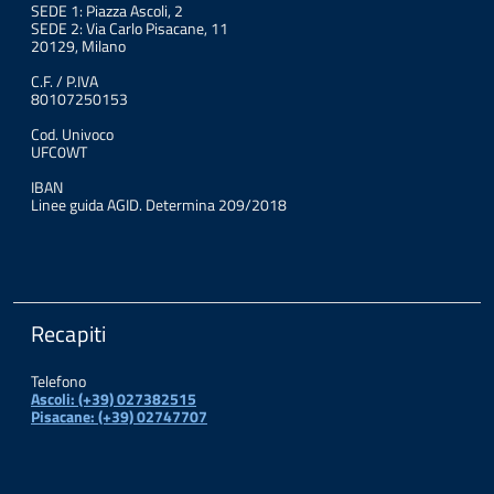
SEDE 1: Piazza Ascoli, 2
SEDE 2: Via Carlo Pisacane, 11
20129, Milano
C.F. / P.IVA
80107250153
Cod. Univoco
UFC0WT
IBAN
Linee guida AGID. Determina 209/2018
Recapiti
Telefono
Ascoli: (+39) 027382515
Pisacane: (+39) 02747707