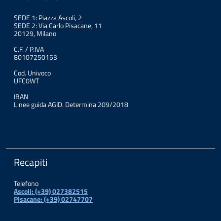
SEDE 1: Piazza Ascoli, 2
SEDE 2: Via Carlo Pisacane, 11
20129, Milano
C.F. / P.IVA
80107250153
Cod. Univoco
UFC0WT
IBAN
Linee guida AGID. Determina 209/2018
Recapiti
Telefono
Ascoli: (+39) 027382515
Pisacane: (+39) 02747707