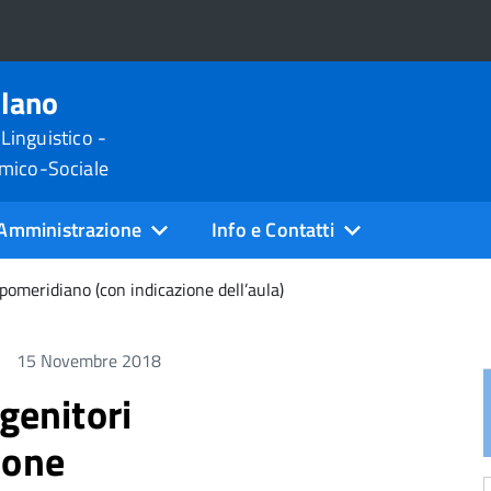
ilano
 Linguistico -
omico-Sociale
Amministrazione
Info e Contatti
 pomeridiano (con indicazione dell’aula)
15 Novembre 2018
genitori
ione