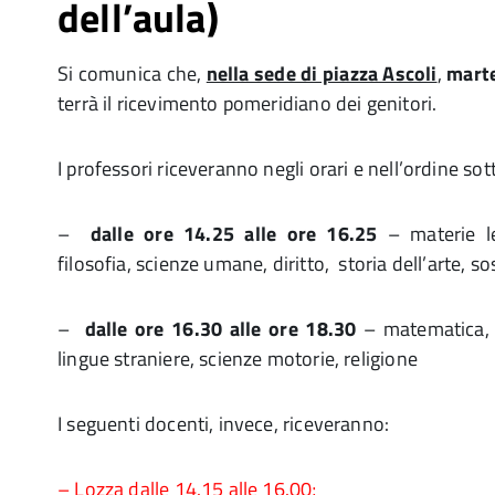
dell’aula)
Si comunica che,
nella sede di piazza Ascoli
,
marte
terrà il ricevimento pomeridiano dei genitori.
I professori riceveranno negli orari e nell’ordine sot
–
dalle ore 14.25 alle ore 16.25
– materie let
filosofia, scienze umane, diritto, storia dell’arte, s
–
dalle ore 16.30 alle ore 18.30
– matematica, fi
lingue straniere, scienze motori
I seguenti docenti, invece, riceveranno:
– Lozza dalle 14.15 alle 16.00;