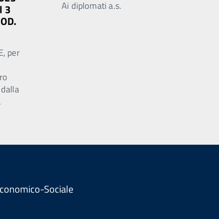
Ai diplomati a.s.
l 3
MOD.
E, per
ro
 dalla
.
. Economico-Sociale