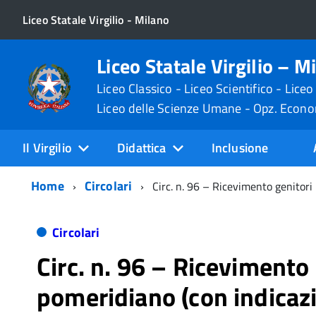
Liceo Statale Virgilio - Milano
Liceo Statale Virgilio – M
Liceo Classico - Liceo Scientifico - Liceo
Liceo delle Scienze Umane - Opz. Econ
Il Virgilio
Didattica
Inclusione
Home
Circolari
Circ. n. 96 – Ricevimento genitori
Circolari
Circ. n. 96 – Ricevimento 
pomeridiano (con indicaz