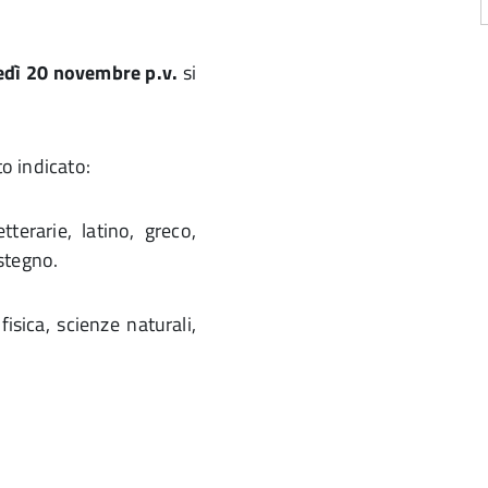
dì 20 novembre p.v.
si
to indicato:
terarie, latino, greco,
ostegno.
sica, scienze naturali,
e, religione