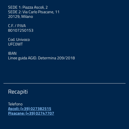
SEDE 1: Piazza Ascoli, 2
SEDE 2: Via Carlo Pisacane, 11
20129, Milano
C.F. / P.IVA
80107250153
Cod. Univoco
UFC0WT
IBAN
Linee guida AGID. Determina 209/2018
Recapiti
Telefono
Ascoli: (+39) 027382515
Pisacane: (+39) 02747707