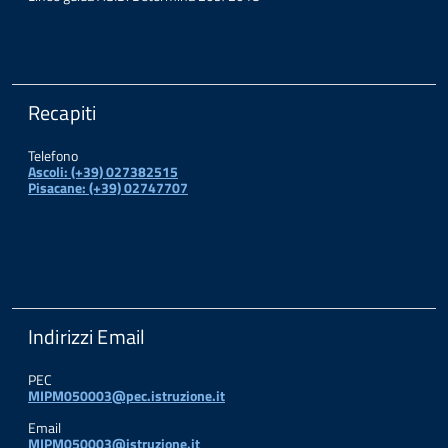
Recapiti
Telefono
Ascoli: (+39) 027382515
Pisacane: (+39) 02747707
Indirizzi Email
PEC
MIPM050003@pec.istruzione.it
Email
MIPM050003@istruzione.it