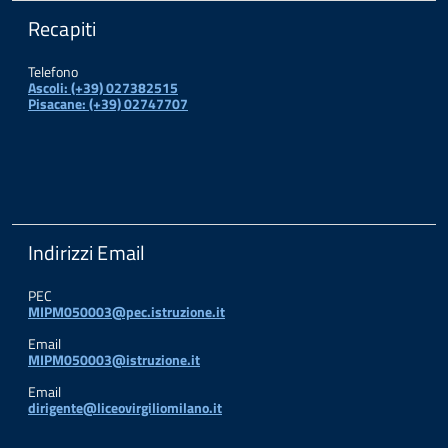
Recapiti
Telefono
Ascoli: (+39) 027382515
Pisacane: (+39) 02747707
Indirizzi Email
PEC
MIPM050003@pec.istruzione.it
Email
MIPM050003@istruzione.it
Email
dirigente@liceovirgiliomilano.it