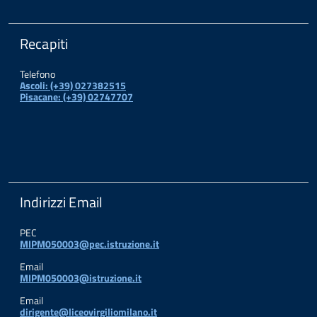
Recapiti
Telefono
Ascoli: (+39) 027382515
Pisacane: (+39) 02747707
Indirizzi Email
PEC
MIPM050003@pec.istruzione.it
Email
MIPM050003@istruzione.it
Email
dirigente@liceovirgiliomilano.it