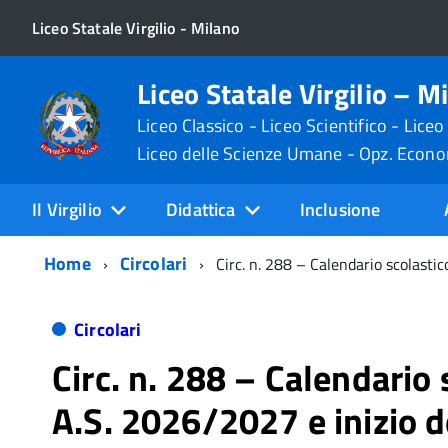
Liceo Statale Virgilio - Milano
Liceo Statale Virgilio – M
Liceo Classico - Liceo Scientifico - Liceo
Liceo delle Scienze Umane - Opz. Econ
Il Virgilio
Didattica
Inclusione
Home
Circolari
Circ. n. 288 – Calendario scolastic
Circolari
Circ. n. 288 – Calendario 
A.S. 2026/2027 e inizio de