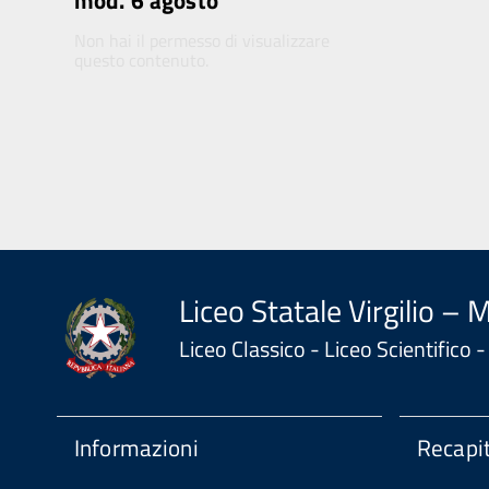
mod. 6 agosto
Non hai il permesso di visualizzare
questo contenuto.
Liceo Statale Virgilio – 
Liceo Classico - Liceo Scientifico
Informazioni
Recapit