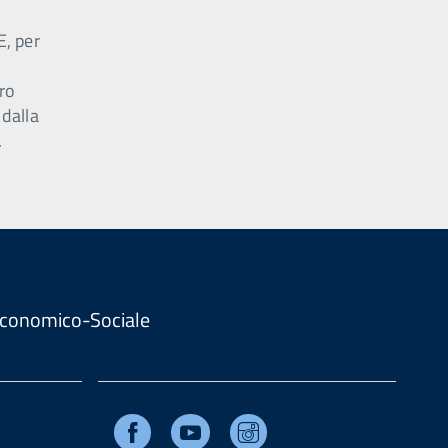
E, per
ro
 dalla
.
. Economico-Sociale
Facebook
Youtube
Instagram