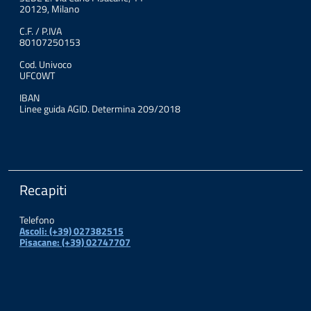
20129, Milano
C.F. / P.IVA
80107250153
Cod. Univoco
UFC0WT
IBAN
Linee guida AGID. Determina 209/2018
Recapiti
Telefono
Ascoli: (+39) 027382515
Pisacane: (+39) 02747707