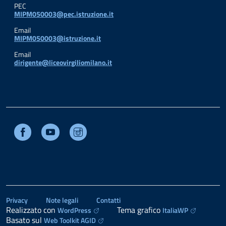
PEC
MIPM050003@pec.istruzione.it
Email
MIPM050003@istruzione.it
Email
dirigente@liceovirgiliomilano.it
Facebook
Youtube
Instagram
Privacy
Note legali
Contatti
Realizzato con
Tema grafico
WordPress
ItaliaWP
Basato sul
Web Toolkit AGID