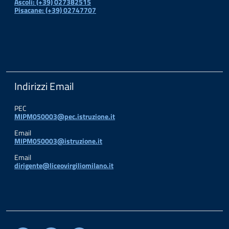
Ascoli: (+39) 027382515
Pisacane: (+39) 02747707
Indirizzi Email
PEC
MIPM050003@pec.istruzione.it
Email
MIPM050003@istruzione.it
Email
dirigente@liceovirgiliomilano.it