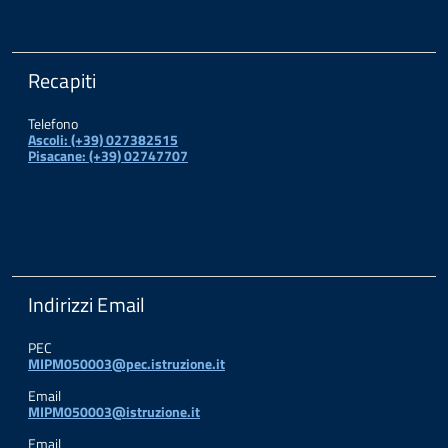
Recapiti
Telefono
Ascoli: (+39) 027382515
Pisacane: (+39) 02747707
Indirizzi Email
PEC
MIPM050003@pec.istruzione.it
Email
MIPM050003@istruzione.it
Email