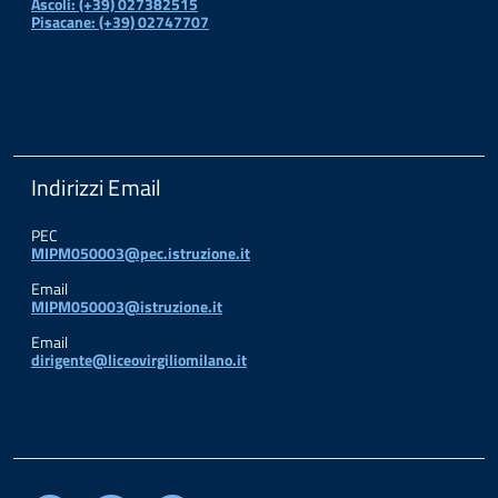
Ascoli: (+39) 027382515
Pisacane: (+39) 02747707
Indirizzi Email
PEC
MIPM050003@pec.istruzione.it
Email
MIPM050003@istruzione.it
Email
dirigente@liceovirgiliomilano.it