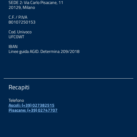
SEDE 2: Via Carlo Pisacane, 11
20129, Milano
C.F. / P.IVA
80107250153
Cod. Univoco
UFC0WT
IBAN
Linee guida AGID. Determina 209/2018
Recapiti
Telefono
Ascoli: (+39) 027382515
Pisacane: (+39) 02747707