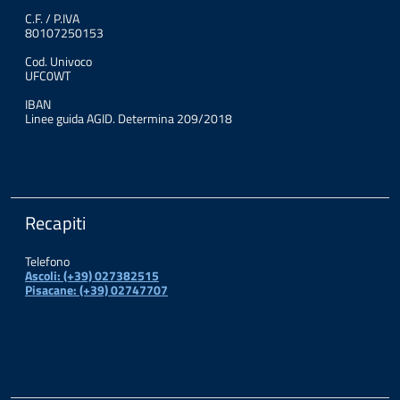
C.F. / P.IVA
80107250153
Cod. Univoco
UFC0WT
IBAN
Linee guida AGID. Determina 209/2018
Recapiti
Telefono
Ascoli: (+39) 027382515
Pisacane: (+39) 02747707