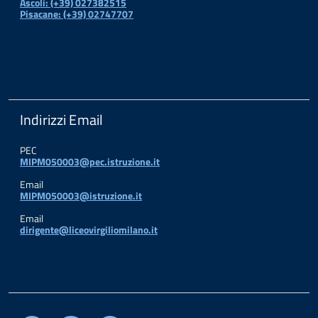
Ascoli: (+39) 027382515
Pisacane: (+39) 02747707
Indirizzi Email
PEC
MIPM050003@pec.istruzione.it
Email
MIPM050003@istruzione.it
Email
dirigente@liceovirgiliomilano.it