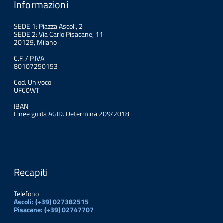
Informazioni
SEDE 1: Piazza Ascoli, 2
SEDE 2: Via Carlo Pisacane, 11
20129, Milano
C.F. / P.IVA
80107250153
Cod. Univoco
UFC0WT
IBAN
Linee guida AGID. Determina 209/2018
Recapiti
Telefono
Ascoli: (+39) 027382515
Pisacane: (+39) 02747707