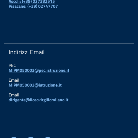
Ascoli: (+39) 027382515
Pisacane: (+39) 02747707
Indirizzi Email
PEC
MIPM050003@pec.istruzione.it
Email
MIPM050003@istruzione.it
Email
dirigente@liceovirgiliomilano.it