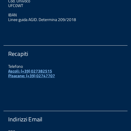
Cod. Univoco
UFC0WT
IBAN
Linee guida AGID. Determina 209/2018
Recapiti
Telefono
Ascoli: (+39) 027382515
Pisacane: (+39) 02747707
Indirizzi Email