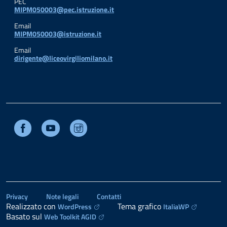
PEC
MIPM050003@pec.istruzione.it
Email
MIPM050003@istruzione.it
Email
dirigente@liceovirgiliomilano.it
Facebook
Youtube
Instagram
Privacy
Note legali
Contatti
Realizzato con
Tema grafico
WordPress
ItaliaWP
Basato sul
Web Toolkit AGID