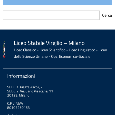
Cerca
torna
all'inizio
del
contenuto
Liceo Statale Virgilio – Milano
Liceo Classico - Liceo Scientifico - Liceo Linguistico - Liceo
delle Scienze Umane - Opz. Economico-Sociale
Informazioni
SEDE 1: Piazza Ascoli, 2
SEDE 2: Via Carlo Pisacane, 11
20129, Milano
C.F. / P.IVA
80107250153