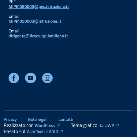
PEC
MIPM050003@pec.istruzione.it
Email
MIPM050003@istruzione.it
Email
dirigente@liceovirgiliomilano.it
Facebook
Youtube
Instagram
Privacy
Note legali
Contatti
Realizzato con
Tema grafico
WordPress
ItaliaWP
Basato sul
Web Toolkit AGID