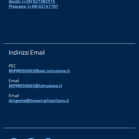
Ascoli: (+39) 027382515
Pisacane: (+39) 02747707
Indirizzi Email
PEC
MIPM050003@pec.istruzione.it
Email
MIPM050003@istruzione.it
Email
dirigente@liceovirgiliomilano.it