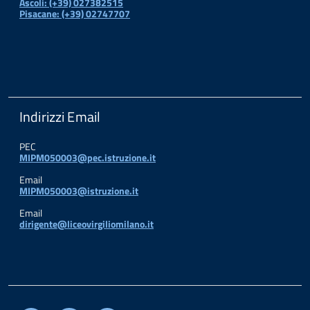
Ascoli: (+39) 027382515
Pisacane: (+39) 02747707
Indirizzi Email
PEC
MIPM050003@pec.istruzione.it
Email
MIPM050003@istruzione.it
Email
dirigente@liceovirgiliomilano.it