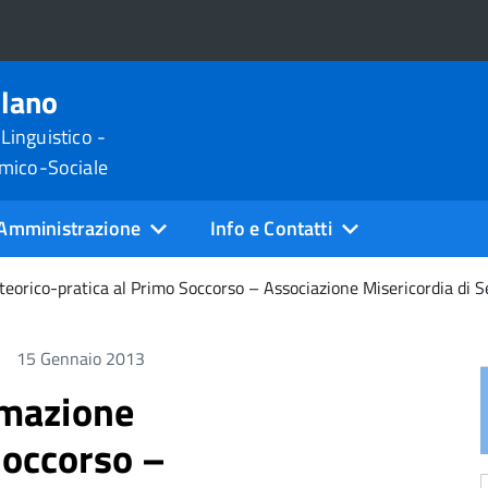
ilano
 Linguistico -
omico-Sociale
Amministrazione
Info e Contatti
 teorico-pratica al Primo Soccorso – Associazione Misericordia di 
15 Gennaio 2013
ormazione
Soccorso –