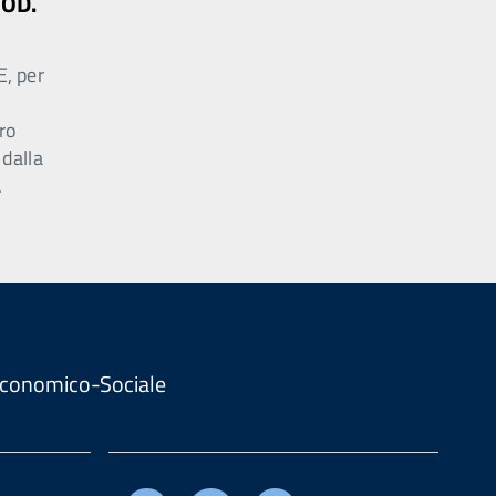
MOD.
E, per
ro
 dalla
.
. Economico-Sociale