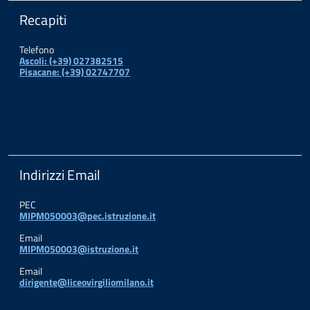
Recapiti
Telefono
Ascoli: (+39) 027382515
Pisacane: (+39) 02747707
Indirizzi Email
PEC
MIPM050003@pec.istruzione.it
Email
MIPM050003@istruzione.it
Email
dirigente@liceovirgiliomilano.it