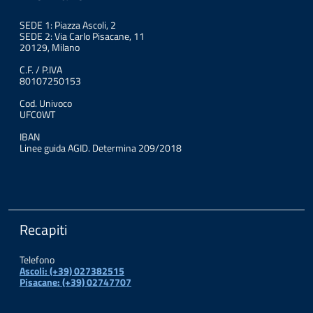
SEDE 1: Piazza Ascoli, 2
SEDE 2: Via Carlo Pisacane, 11
20129, Milano
C.F. / P.IVA
80107250153
Cod. Univoco
UFC0WT
IBAN
Linee guida AGID. Determina 209/2018
Recapiti
Telefono
Ascoli: (+39) 027382515
Pisacane: (+39) 02747707