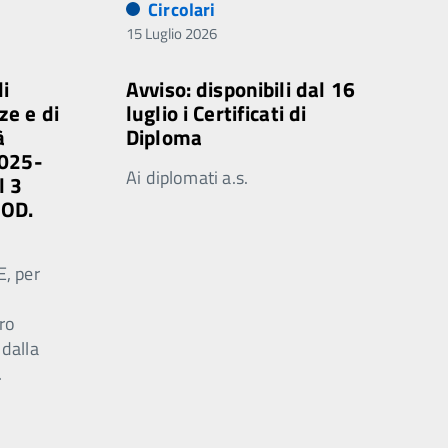
Circolari
15 Luglio 2026
di
Avviso: disponibili dal 16
ze e di
luglio i Certificati di
à
Diploma
2025-
Ai diplomati a.s.
l 3
MOD.
E, per
ro
 dalla
.