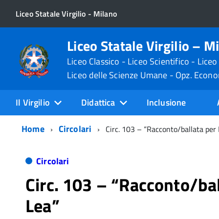
Liceo Statale Virgilio - Milano
Liceo Statale Virgilio – M
Liceo Classico - Liceo Scientifico - Liceo
Liceo delle Scienze Umane - Opz. Econ
Il Virgilio
Didattica
Inclusione
Home
Circolari
Circ. 103 – “Racconto/ballata per
Circolari
Circ. 103 – “Racconto/bal
Lea”