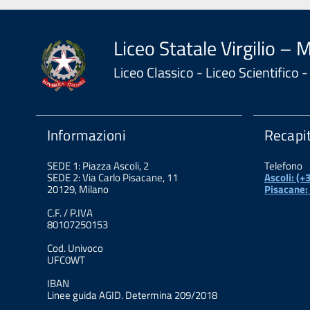
Liceo Statale Virgilio – 
Liceo Classico - Liceo Scientifico
Informazioni
Recapit
SEDE 1: Piazza Ascoli, 2
Telefono
SEDE 2: Via Carlo Pisacane, 11
Ascoli: (
20129, Milano
Pisacane:
C.F. / P.IVA
80107250153
Cod. Univoco
UFC0WT
IBAN
Linee guida AGID. Determina 209/2018