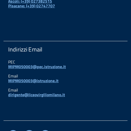
Ascoli: (+39) 027382515
Pisacane: (+39) 02747707
Indirizzi Email
PEC
MIPM050003@pec.istruzione.it
Email
MIPM050003@istruzione.it
Email
dirigente@liceovirgiliomilano.it