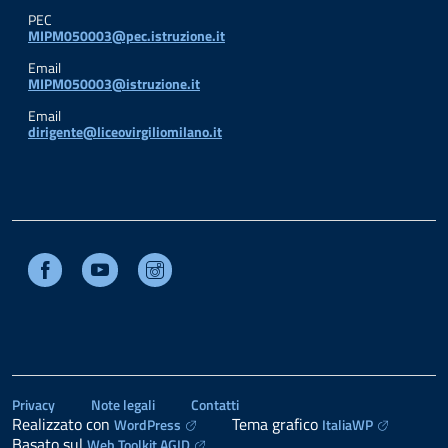
PEC
MIPM050003@pec.istruzione.it
Email
MIPM050003@istruzione.it
Email
dirigente@liceovirgiliomilano.it
Facebook
Youtube
Instagram
Privacy
Note legali
Contatti
Realizzato con
Tema grafico
WordPress
ItaliaWP
Basato sul
Web Toolkit AGID