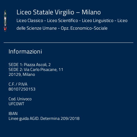
del
contenuto
Liceo Statale Virgilio – Milano
Liceo Classico - Liceo Scientifico - Liceo Linguistico - Liceo
delle Scienze Umane - Opz. Economico-Sociale
Informazioni
SEDE 1: Piazza Ascoli, 2
SEDE 2: Via Carlo Pisacane, 11
20129, Milano
C.F. / P.IVA
80107250153
Cod. Univoco
UFC0WT
IBAN
Linee guida AGID. Determina 209/2018