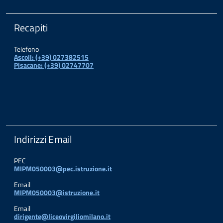
Recapiti
Telefono
Ascoli: (+39) 027382515
Pisacane: (+39) 02747707
Indirizzi Email
PEC
MIPM050003@pec.istruzione.it
Email
MIPM050003@istruzione.it
Email
dirigente@liceovirgiliomilano.it