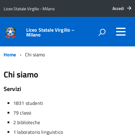
Accedi
Liceo Statale Virgilio - Milano
Liceo Statale Virgilio –
Milano
Home
Chi siamo
Chi siamo
Servizi
1831 studenti
79 classi
2 biblioteche
1 laboratorio linguistico