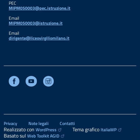
PEC
MIPM050003@pec.istruzione.it
Email
MIPM050003@istruzione.it
Email
dirigente@liceovirgiliomilano.it
Facebook
Youtube
Instagram
Privacy
Note legali
Contatti
Realizzato con
Tema grafico
WordPress
ItaliaWP
Basato sul
Web Toolkit AGID