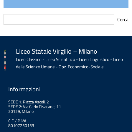
Cerca
torna
all'inizio
del
contenuto
Liceo Statale Virgilio – Milano
Liceo Classico - Liceo Scientifico - Liceo Linguistico - Liceo
delle Scienze Umane - Opz. Economico-Sociale
Informazioni
SEDE 1: Piazza Ascoli, 2
SEDE 2: Via Carlo Pisacane, 11
20129, Milano
C.F. / P.IVA
80107250153