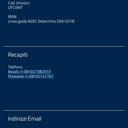
Cod. Univoco
UFC0WT
IBAN
Linee guida AGID. Determina 209/2018
Recapiti
Telefono
Ascoli: (+39) 027382515
Pisacane: (+39) 02747707
Indirizzi Email