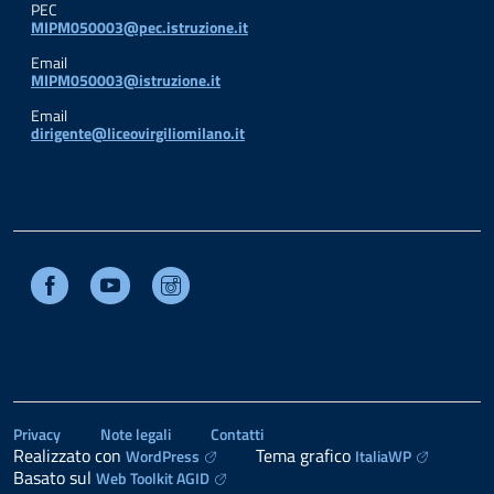
PEC
MIPM050003@pec.istruzione.it
Email
MIPM050003@istruzione.it
Email
dirigente@liceovirgiliomilano.it
Facebook
Youtube
Instagram
Privacy
Note legali
Contatti
Realizzato con
Tema grafico
WordPress
ItaliaWP
Basato sul
Web Toolkit AGID