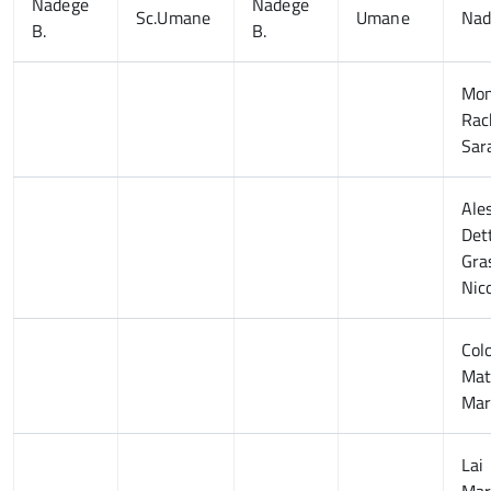
Nadege
Nadege
Sc.Umane
Umane
Nad
B.
B.
Mon
Rac
Sar
Ale
Det
Gra
Nic
Col
Mat
Mar
Lai