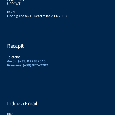
UFC0WT
IBAN
Linee guida AGID. Determina 209/2018
Recapiti
Telefono
Ascoli: (+39) 027382515
Pisacane: (+39) 02747707
Indirizzi Email
PEC