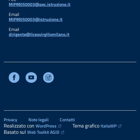
MIPM050003@pec.istruzione.it
Email
MIPM050003@istruzione.it
Email
dirigente@liceovirgiliomilano.it
Facebook
Youtube
Instagram
Privacy
Note legali
Contatti
Realizzato con
Tema grafico
WordPress
ItaliaWP
Basato sul
Web Toolkit AGID