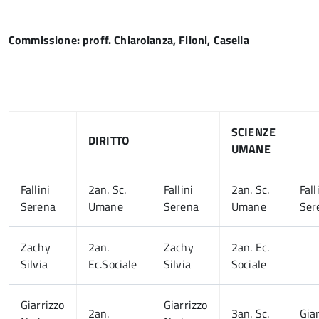
Commissione: proff. Chiarolanza, Filoni, Casella
SCIENZE
DIRITTO
UMANE
Fallini
2an. Sc.
Fallini
2an. Sc.
Fall
Serena
Umane
Serena
Umane
Ser
Zachy
2an.
Zachy
2an. Ec.
Silvia
Ec.Sociale
Silvia
Sociale
Giarrizzo
Giarrizzo
2an.
3an. Sc.
Gia