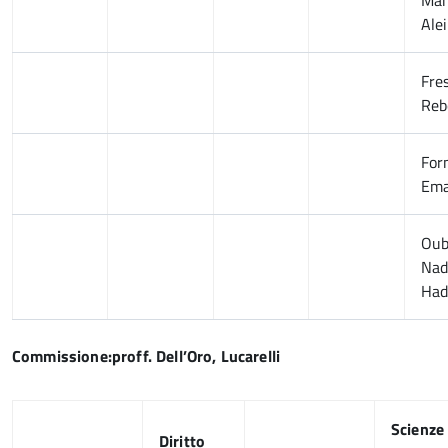
Mar
Ale
Fre
Reb
For
Ema
Oub
Nad
Had
Commissione:proff. Dell’Oro, Lucarelli
Scienze
Diritto