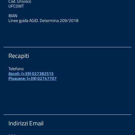
Cod. Univoco
UFC0WT
IBAN
Linee guida AGID. Determina 209/2018
Recapiti
Telefono
Ascoli: (+39) 027382515
Pisacane: (+39) 02747707
Indirizzi Email