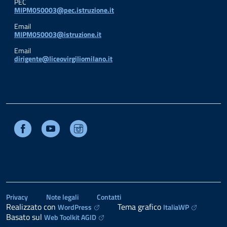
PEC
MIPM050003@pec.istruzione.it
Email
MIPM050003@istruzione.it
Email
dirigente@liceovirgiliomilano.it
Facebook
Youtube
Instagram
Privacy
Note legali
Contatti
Realizzato con
Tema grafico
WordPress
ItaliaWP
Basato sul
Web Toolkit AGID