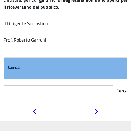
chiusura, per cui
gli uffici di segreteria non sono aperti per
il riceveranno del pubblico
.
Il Dirigente Scolastico
Prof. Roberto Garroni
Cerca
Cerca
Pagina
Pagina
precedente
successiva