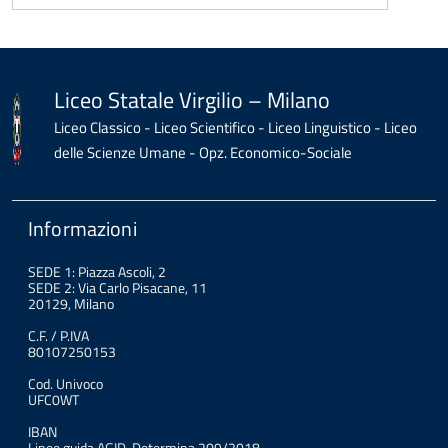
torna
all'inizio
del
contenuto
Liceo Statale Virgilio – Milano
Liceo Classico - Liceo Scientifico - Liceo Linguistico - Liceo
delle Scienze Umane - Opz. Economico-Sociale
Informazioni
SEDE 1: Piazza Ascoli, 2
SEDE 2: Via Carlo Pisacane, 11
20129, Milano
C.F. / P.IVA
80107250153
Cod. Univoco
UFC0WT
IBAN
Linee guida AGID. Determina 209/2018