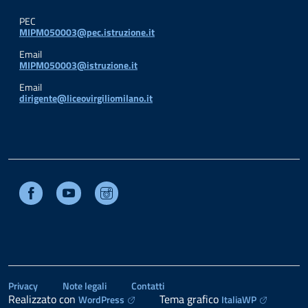
PEC
MIPM050003@pec.istruzione.it
Email
MIPM050003@istruzione.it
Email
dirigente@liceovirgiliomilano.it
Facebook
Youtube
Instagram
Privacy
Note legali
Contatti
Realizzato con
Tema grafico
WordPress
ItaliaWP