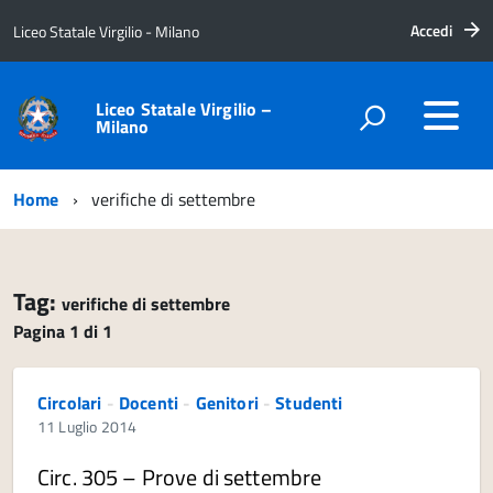
Accedi
Liceo Statale Virgilio - Milano
Liceo Statale Virgilio –
Milano
Home
verifiche di settembre
Tag:
verifiche di settembre
Pagina 1 di 1
Circolari
-
Docenti
-
Genitori
-
Studenti
11 Luglio 2014
Circ. 305 – Prove di settembre