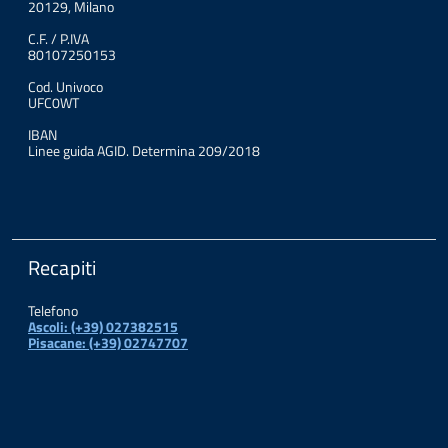
20129, Milano
C.F. / P.IVA
80107250153
Cod. Univoco
UFC0WT
IBAN
Linee guida AGID. Determina 209/2018
Recapiti
Telefono
Ascoli: (+39) 027382515
Pisacane: (+39) 02747707