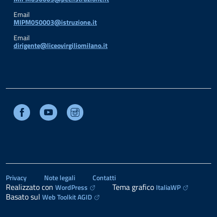
Email
MIPM050003@istruzione.it
Email
dirigente@liceovirgiliomilano.it
Facebook
Youtube
Instagram
Privacy
Note legali
Contatti
Realizzato con
Tema grafico
WordPress
ItaliaWP
Basato sul
Web Toolkit AGID