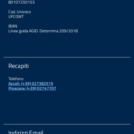
80107250153
Cod. Univoco
UFC0WT
IBAN
Linee guida AGID. Determina 209/2018
Recapiti
Telefono
Ascoli: (+39) 027382515
Pisacane: (+39) 02747707
Indirizzi Email