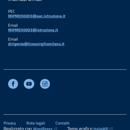
PEC
MIPM050003@pec.istruzione.it
Email
MIPM050003@istruzione.it
Email
dirigente@liceovirgiliomilano.it
Facebook
Youtube
Instagram
Privacy
Note legali
Contatti
Realizzato con
Tema grafico
WordPress
ItaliaWP