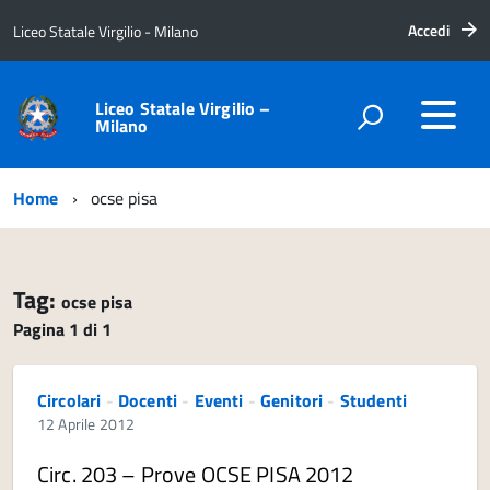
Accedi
Liceo Statale Virgilio - Milano
Liceo Statale Virgilio –
Milano
Home
ocse pisa
Tag:
ocse pisa
Pagina 1 di 1
Circolari
-
Docenti
-
Eventi
-
Genitori
-
Studenti
12 Aprile 2012
Circ. 203 – Prove OCSE PISA 2012