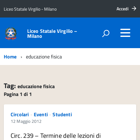
Accedi
Liceo Statale Virgilio - Milano
Liceo Statale Virgilio –
Milano
Home
educazione fisica
Tag:
educazione fisica
Pagina 1 di 1
Circolari
-
Eventi
-
Studenti
12 Maggio 2012
Circ. 239 – Termine delle lezioni di