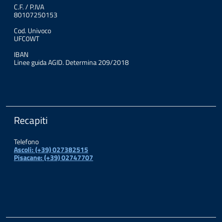
C.F. / P.IVA
80107250153
Cod. Univoco
UFC0WT
IBAN
Linee guida AGID. Determina 209/2018
Recapiti
Telefono
Ascoli: (+39) 027382515
Pisacane: (+39) 02747707