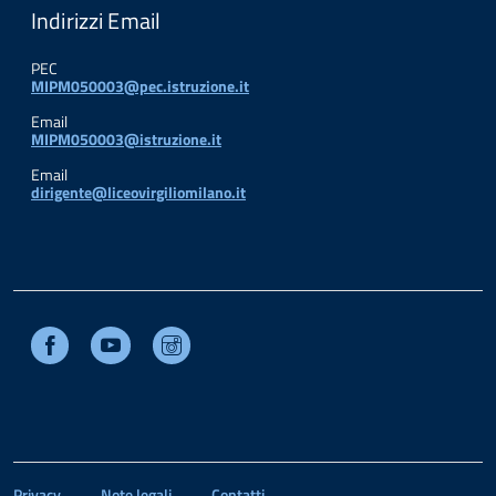
Indirizzi Email
PEC
MIPM050003@pec.istruzione.it
Email
MIPM050003@istruzione.it
Email
dirigente@liceovirgiliomilano.it
Facebook
Youtube
Instagram
Privacy
Note legali
Contatti