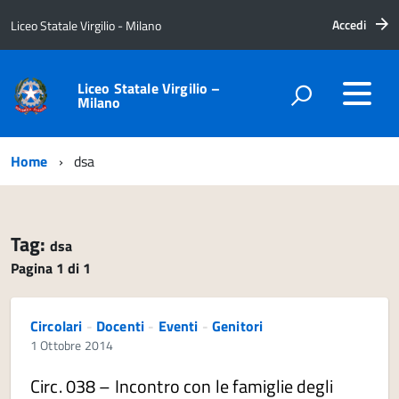
Accedi
Liceo Statale Virgilio - Milano
Liceo Statale Virgilio –
Milano
Home
dsa
Tag:
dsa
Pagina 1 di 1
Circolari
-
Docenti
-
Eventi
-
Genitori
1 Ottobre 2014
Circ. 038 – Incontro con le famiglie degli