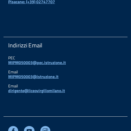
Pisacane: (+39) 02747707
Indirizzi Email
PEC
MIPM050003@pec.istruzione.it
Email
MIPM050003@istruzione.it
Email
dirigente@liceovirgiliomilano.it
Facebook
Youtube
Instagram