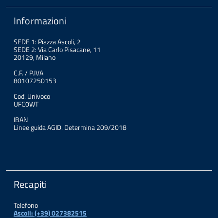
Informazioni
SEDE 1: Piazza Ascoli, 2
SEDE 2: Via Carlo Pisacane, 11
20129, Milano
C.F. / P.IVA
80107250153
Cod. Univoco
UFC0WT
IBAN
Linee guida AGID. Determina 209/2018
Recapiti
Telefono
Ascoli: (+39) 027382515