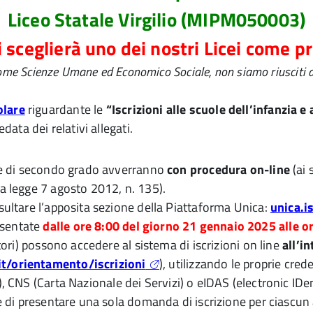
Liceo Statale Virgilio (MIPM050003)
i sceglierà uno dei nostri Licei come p
i come Scienze Umane ed Economico Sociale, non siamo riusciti a
olare
riguardante le
“Iscrizioni alle scuole dell’infanzia e
edata dei relativi allegati.
arie di secondo grado avverranno
con procedura
on-line
(ai
la legge 7 agosto 2012, n. 135).
nsultare l’apposita sezione della Piattaforma Unica:
unica.i
esentate
dalle ore 8:00 del giorno 21 gennaio 2025 alle o
utori) possono accedere al sistema di iscrizioni on line
all’i
/it/orientamento/iscrizioni
), utilizzando le proprie cred
ca), CNS (Carta Nazionale dei Servizi) o eIDAS (electronic ID
tte di presentare una sola domanda di iscrizione per ciascu