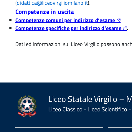
(
didattica@liceovirgiliomilano.it
).
Competenze in uscita
Competenze comuni per indirizzo d’esame
Competenze specifiche per indirizzo d’esame
.
Dati ed informazioni sul Liceo Virgilio possono anch
Liceo Statale Virgilio – 
Liceo Classico - Liceo Scientifico