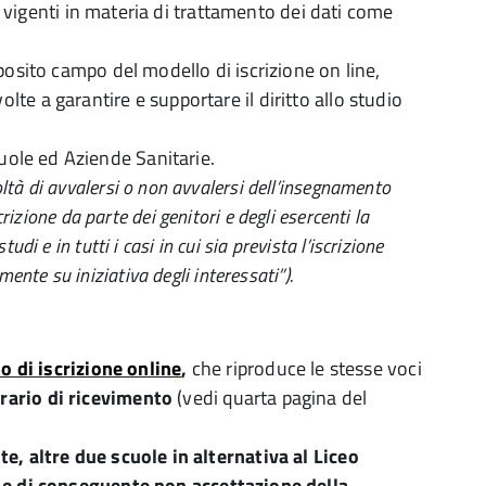
i vigenti in materia di trattamento dei dati come
posito campo del modello di iscrizione on line,
lte a garantire e supportare il diritto allo studio
cuole ed Aziende Sanitarie.
oltà di avvalersi o non avvalersi dell’insegnamento
rizione da parte dei genitori e degli esercenti la
i e in tutti i casi in cui sia prevista l’iscrizione
amente su iniziativa degli interessati”).
o di iscri
zione online
,
che riproduce le stesse voci
orario di ricevimento
(vedi quarta pagina del
, altre due scuole in alternativa al Liceo
li e di conseguente non accettazione della