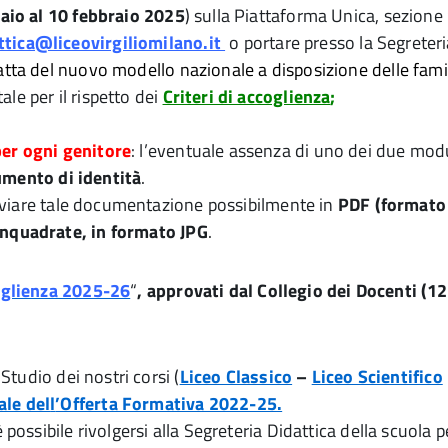
aio al 10 febbraio 2025
) sulla Piattaforma Unica, sezion
ttica@liceovirgiliomilano.it
o portare presso la Segreteri
ratta del nuovo modello nazionale a disposizione delle famigl
le per il rispetto dei
Criteri di accoglienza
;
er ogni genitore
: l’eventuale assenza di uno dei due mo
umento di identità
.
i inviare tale documentazione possibilmente in
PDF (formato 
inquadrate, in formato JPG
.
coglienza 2025-26
“
, approvati
dal Collegio dei Docenti (1
 Studio dei nostri corsi (
Liceo Classico
–
Liceo Scientifico
ale del
l
’Offerta Formativa 2022-25
.
è possibile rivolgersi alla Segreteria Didattica della scuol