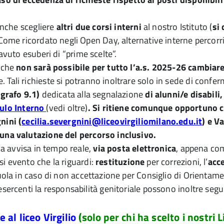
 anche scegliere
altri due corsi interni
al nostro Istituto (
si
 Come ricordato negli Open Day, alternative interne percorri
avuto esuberi di “prime scelte”.
a che
non sarà possibile per tutto l’a.s. 2025-26
cambiare 
Tali richieste si potranno inoltrare solo in sede di conferm
grafo 9.1)
dedicata alla segnalazione
di alunni/e disabili,
ulo Interno
(vedi oltre)
. S
i ritiene comunque opportuno c
nini (
cecilia.severgnini@liceovirgiliomilano.edu.it
) e V
 una valutazione del percorso inclusivo.
ica avvisa in tempo reale,
via posta elettronica
, appena com
si evento che la riguardi:
restituzione
per correzioni, l’
acc
uola in caso di non accettazione per Consiglio di Orientam
esercenti la responsabilità genitoriale possono inoltre segu
 al liceo Virgilio
(solo per chi ha scelto i nostri 