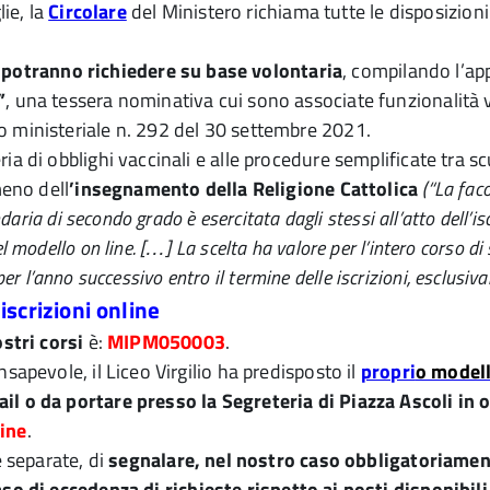
lie, la
Circolare
del Ministero richiama tutte le disposizion
e
potranno richiedere su base volontaria
, compilando l’ap
”
, una tessera nominativa cui sono associate funzionalità vo
o ministeriale n. 292 del 30 settembre 2021.
ia di obblighi vaccinali e alle procedure semplificate tra s
meno dell
’insegnamento della Religione Cattolica
(“La fac
daria di secondo grado è esercitata dagli stessi all’atto dell’isc
odello on line. […] La scelta ha valore per l’intero corso di stud
a per l’anno successivo entro il termine delle iscrizioni, esclusiv
iscrizioni online
ostri corsi
è:
MIPM050003
.
sapevole, il Liceo Virgilio ha predisposto il
propri
o modell
ail o da portare presso la Segreteria di Piazza Ascoli in 
line
.
e separate, di
segnalare, nel nostro caso obbligatoriamente
aso di eccedenza di richieste rispetto ai posti disponibi