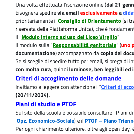
Una volta effettuata l’iscrizione online (
dal 21 genn
bisognerà spedire
via email
esclusivamente
a
dida
prioritariamente il
Consiglio di Orientamento
(si t
riservata della Piattaforma Unica)
, che è fondamenta
il “
Modulo interno ad uso del Liceo Virgilio
“;
il modulo sulla “
Responsabilità genitoriale
” (
uno p
documentazione
) accompagnato da
copia del doc
Se si sceglie di spedire tutto per email, si prega d
con molta cura
, quindi
luminose, ben leggibili ed 
Criteri di accoglimento delle domande
Invitiamo a leggere con attenzione i “
Criteri di ac
(20/11/2024).
Piani di studio e PTOF
Sul sito della scuola è possibile consultare i Piani di
Opz. Economico-Sociale
) e il
PTOF – Piano Trienn
Per ogni chiarimento ulteriore, oltre agli open day, 