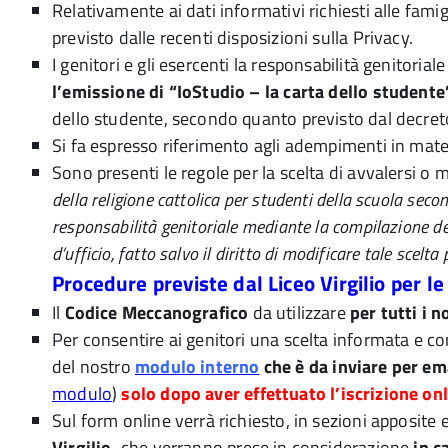
Relativamente ai dati informativi richiesti alle famig
previsto dalle recenti disposizioni sulla Privacy.
I genitori e gli esercenti la responsabilità genitorial
l’emissione di “IoStudio – la carta dello studente
dello studente, secondo quanto previsto dal decret
Si fa espresso riferimento agli adempimenti in mater
Sono presenti le regole per la scelta di avvalersi o 
della religione cattolica per studenti della scuola secon
responsabilità genitoriale mediante la compilazione del m
d’ufficio, fatto salvo il diritto di modificare tale scelt
Procedure previste dal Liceo Virgilio per le 
Il
Codice Meccanografico
da utilizzare
per tutti i n
Per consentire ai genitori una scelta informata e con
del nostro
modulo interno
che è da inviare per em
modulo
)
solo dopo aver effettuato l’iscrizione on
Sul form online verrà richiesto, in sezioni apposite 
Virgilio,
che verranno prese in considerazione
in c