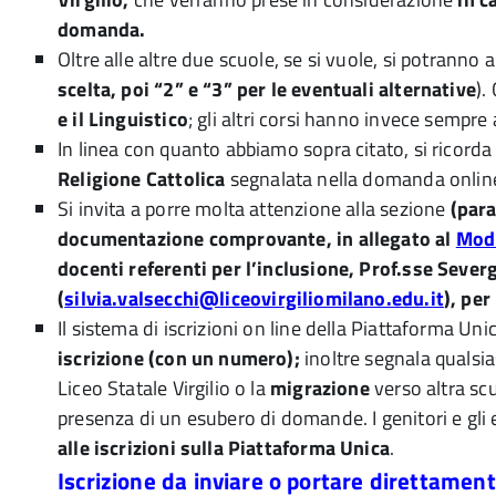
domanda.
Oltre alle altre due scuole, se si vuole, si potranno
scelta, poi “2” e “3” per le eventuali alternative
).
e il Linguistico
; gli altri corsi hanno invece sempre 
In linea con quanto abbiamo sopra citato, si ricord
Religione Cattolica
segnalata nella domanda online. 
Si invita a porre molta attenzione alla sezione
(para
documentazione comprovante, in allegato al
Mod
docenti referenti per l’inclusione, Prof.sse Severg
(
silvia.valsecchi@liceovirgiliomilano.edu.it
), per
Il sistema di iscrizioni on line della Piattaforma Un
iscrizione (con un numero);
inoltre segnala qualsia
Liceo Statale Virgilio o la
migrazione
verso altra sc
presenza di un esubero di domande. I genitori e gli 
alle iscrizioni sulla Piattaforma Unica
.
Iscrizione da inviare o portare direttamente