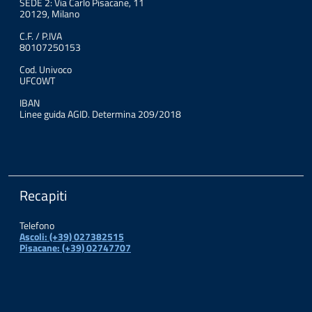
SEDE 2: Via Carlo Pisacane, 11
20129, Milano
C.F. / P.IVA
80107250153
Cod. Univoco
UFC0WT
IBAN
Linee guida AGID. Determina 209/2018
Recapiti
Telefono
Ascoli: (+39) 027382515
Pisacane: (+39) 02747707