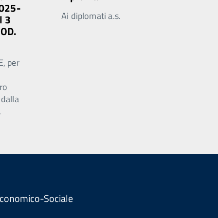
2025-
Ai diplomati a.s.
l 3
MOD.
E, per
ro
 dalla
.
. Economico-Sociale