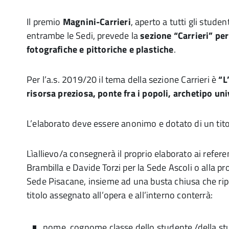
Il premio
Magnini-Carrieri
, aperto a tutti gli stude
entrambe le Sedi, prevede la
sezione “Carrieri” per
fotografiche e pittoriche e plastiche
.
Per l’a.s. 2019/20 il tema della sezione Carrieri è
“L
risorsa preziosa, ponte fra i popoli, archetipo uni
L’elaborato deve essere anonimo e dotato di un tito
Lìallievo/a consegnerà il proprio elaborato ai referen
Brambilla e Davide Torzi per la Sede Ascoli o alla pro
Sede Pisacane, insieme ad una busta chiusa che ripor
titolo assegnato all’opera e all’interno conterrà:
nome, cognome classe dello studente /della s