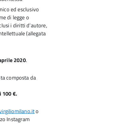
unico ed esclusivo
me di legge o
lusi i diritti d’autore,
 intellettuale (allegata
aprile 2020
.
sta composta da
i 100 €.
irgiliomilano.it
o
zzo Instagram