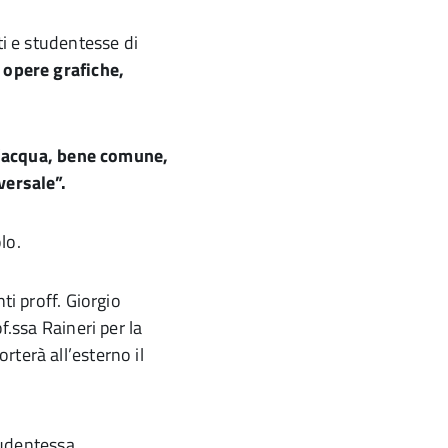
nti e studentesse di
 opere grafiche,
’acqua, bene comune,
versale”.
lo.
ti proff. Giorgio
f.ssa Raineri per la
terà all’esterno il
tudentessa