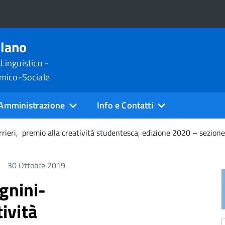
ilano
 Linguistico -
omico-Sociale
Amministrazione
Info e Contatti
rieri, premio alla creatività studentesca, edizione 2020 – sezione
30 Ottobre 2019
gnini-
tività