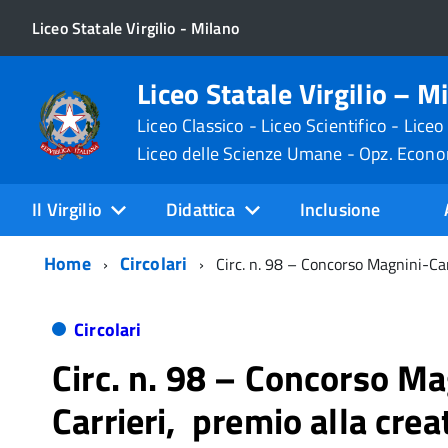
Liceo Statale Virgilio - Milano
Liceo Statale Virgilio – M
Liceo Classico - Liceo Scientifico - Liceo
Liceo delle Scienze Umane - Opz. Econ
Il Virgilio
Didattica
Inclusione
Home
Circolari
Circ. n. 98 – Concorso Magnini-Car
Circolari
Circ. n. 98 – Concorso Ma
Carrieri, premio alla crea