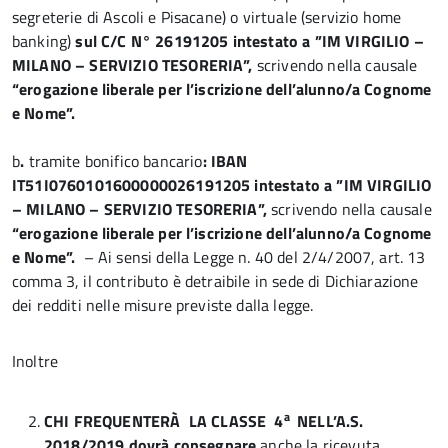
segreterie di Ascoli e Pisacane) o virtuale (servizio home
banking)
sul C/C N° 26191205 intestato a ”IM VIRGILIO –
MILANO – SERVIZIO TESORERIA”,
scrivendo nella causale
“erogazione liberale per l’iscrizione dell’alunno/a Cognome
e Nome”.
b
.
tramite bonifico bancario
: IBAN
IT51I0760101600000026191205 intestato a ”IM VIRGILIO
– MILANO – SERVIZIO TESORERIA”,
scrivendo nella causale
“erogazione liberale per l’iscrizione dell’alunno/a Cognome
e Nome”.
– Ai sensi della Legge n. 40 del 2/4/2007, art. 13
comma 3, il contributo è detraibile in sede di Dichiarazione
dei redditi nelle misure previste dalla legge.
Inoltre
a
CHI FREQUENTERÀ LA CLASSE 4
NELL’A.S.
2018/2019 dovrà consegnare
anche la ricevuta