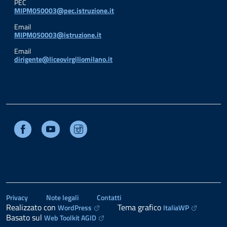
PEC
MIPM050003@pec.istruzione.it
Email
MIPM050003@istruzione.it
Email
dirigente@liceovirgiliomilano.it
Facebook
Youtube
Instagram
Privacy
Note legali
Contatti
Realizzato con
Tema grafico
WordPress
ItaliaWP
Basato sul
Web Toolkit AGID