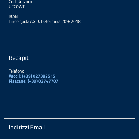
Cod. Univoco
UFC0WT
IBAN
Linee guida AGID. Determina 209/2018
Recapiti
Telefono
Ascoli: (+39) 027382515
Pisacane: (+39) 02747707
Indirizzi Email