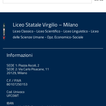
torna
all'inizio
del
contenuto
Liceo Statale Virgilio – Milano
Liceo Classico - Liceo Scientifico - Liceo Linguistico - Liceo
delle Scienze Umane - Opz. Economico-Sociale
Informazioni
SEDE 1: Piazza Ascoli, 2
SEDE 2: Via Carlo Pisacane, 11
20129, Milano
C.F. / P.IVA
80107250153
Cod. Univoco
UFC0WT
IBAN