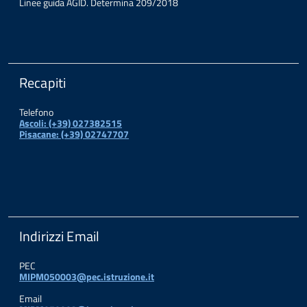
Linee guida AGID. Determina 209/2018
Recapiti
Telefono
Ascoli: (+39) 027382515
Pisacane: (+39) 02747707
Indirizzi Email
PEC
MIPM050003@pec.istruzione.it
Email